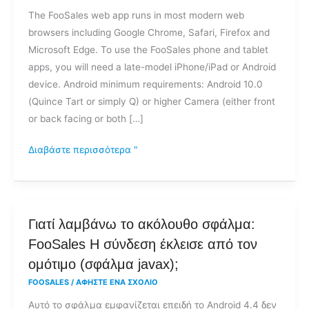
The FooSales web app runs in most modern web
browsers including Google Chrome, Safari, Firefox and
Microsoft Edge. To use the FooSales phone and tablet
apps, you will need a late-model iPhone/iPad or Android
device. Android minimum requirements: Android 10.0
(Quince Tart or simply Q) or higher Camera (either front
or back facing or both […]
Διαβάστε περισσότερα "
Γιατί
Γιατί λαμβάνω το ακόλουθο σφάλμα:
λαμβάνω
FooSales Η σύνδεση έκλεισε από τον
το
ομότιμο (σφάλμα javax);
ακόλουθο
FOOSALES
/
ΑΦΉΣΤΕ ΈΝΑ ΣΧΌΛΙΟ
σφάλμα:
Αυτό το σφάλμα εμφανίζεται επειδή το Android 4.4 δεν
FooSales