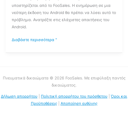
υποστηρίζεται από το FooSales. Η ενημέρωση σε μια
Η
νεότερη έκδοση του Android θα πρέπει να λύσει αυτό το
σύνδεση
πρόβλημα. Ανατρέξτε στις ελάχιστες απαιτήσεις του
έκλεισε
Android.
από
τον
Διαβάστε περισσότερα "
ομότιμο
(σφάλμα
javax);
Πνευματικά δικαιώματα © 2026 FooSales. Με επιφύλαξη παντός
δικαιώματος.
Δήλωση απορρήτου
|
Πολιτική απορρήτου του πρόσθετου
|
Όροι και
Προϋποθέσεις
|
Αποποίηση ευθύνης