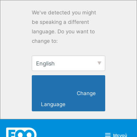
Μετάβαση
στο
We've detected you might
περιεχόμενο
be speaking a different
language. Do you want to
change to:
English
                        Change 
Language                    
Μενού
Μενού