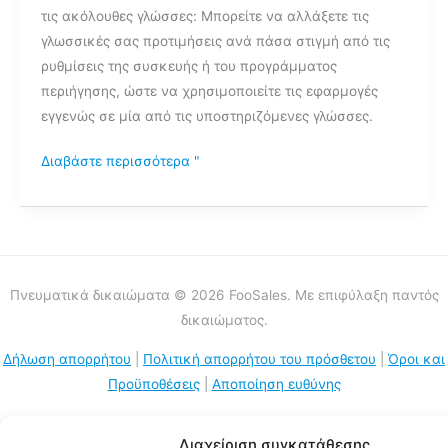
τις ακόλουθες γλώσσες: Μπορείτε να αλλάξετε τις
του
γλωσσικές σας προτιμήσεις ανά πάσα στιγμή από τις
FooSales;
ρυθμίσεις της συσκευής ή του προγράμματος
περιήγησης, ώστε να χρησιμοποιείτε τις εφαρμογές
εγγενώς σε μία από τις υποστηριζόμενες γλώσσες.
Διαβάστε περισσότερα "
Πνευματικά δικαιώματα © 2026 FooSales. Με επιφύλαξη παντός
δικαιώματος.
Δήλωση απορρήτου
|
Πολιτική απορρήτου του πρόσθετου
|
Όροι και
Προϋποθέσεις
|
Αποποίηση ευθύνης
Διαχείριση συγκατάθεσης