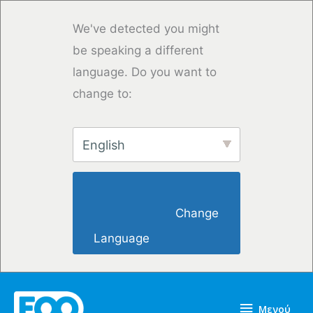
Μετάβαση
στο
We've detected you might
περιεχόμενο
be speaking a different
language. Do you want to
change to:
English
                        Change 
Language                    
Μενού
Μενού