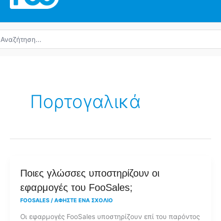
ναζήτηση
α:
Πορτογαλικά
Ποιες
Ποιες γλώσσες υποστηρίζουν οι
γλώσσες
εφαρμογές του FooSales;
υποστηρίζουν
FOOSALES
/
ΑΦΉΣΤΕ ΈΝΑ ΣΧΌΛΙΟ
οι
Οι εφαρμογές FooSales υποστηρίζουν επί του παρόντος
εφαρμογές