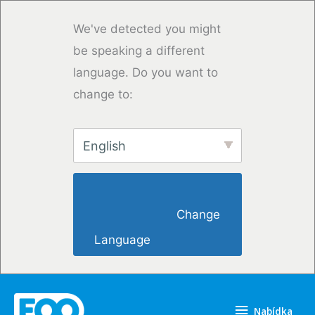
Přeskočit
na
We've detected you might
obsah
be speaking a different
language. Do you want to
change to:
English
                        Change 
Language                    
Nabídka
Nabídka