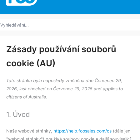
edat:
Souhlas
Souhlas
Souhlas
Souhlas
Souhlas
Souhlas
Souhlas
Souhlas
Souhlas
Souhlas
Souhlas
Souhlas
Consent
Předvolb
Marketing
Zásady používání souborů
se
se
se
se
se
se
se
se
se
se
se
se
to
cookie (AU)
službou
službou
službou
službou
službou
službou
službou
službou
službou
službou
službou
službou
service
complianz
elementor
wordpress
sourcebuster
facebook
litespeed
google-
brevo
google-
google-
youtube
linkedin
#!trpst#trp-
js
recaptcha
fonts
maps
gettext-
Tato stránka byla naposledy změněna dne Červenec 29,
data-
2026, last checked on Červenec 29, 2026 and applies to
trpgettextor
citizens of Australia.
1. Úvod
Naše webové stránky,
https://help.foosales.com/cs
(dále jen
"webové stránky") používá soubory cookie a další související