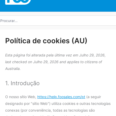
rocurar
r:
Consentimen
Consentimen
Autorização
Autorização
Consentimen
Autorização
Consentimen
Consent
Consentimen
Consentimen
Autorização
Consentimen
Consentimen
Consent
Preferênc
Marketing
Política de cookies (AU)
para
para
de
para
para
de
para
to
para
para
de
de
para
to
a
o
serviço
o
o
serviço
o
service
o
o
utilização
serviço
o
service
Esta página foi alterada pela última vez em Julho 29, 2026,
conformidad
elemento
wordpress
serviço
serviço
litespeed
serviço
#!trpst#trp-
serviço
serviço
do
youtube
serviço
#!trpst#trp-
last checked on Julho 29, 2026 and applies to citizens of
do
de
sourcebuster
facebook
google-
gettext-
brevo
google-
serviço
linkedin
gettext-
Australia.
serviço
serviço
js
recaptcha
data-
fonts
google-
data-
trpgettextor
maps
trpgettextor
1. Introdução
O nosso sítio Web,
https://help.foosales.com/pt
(a seguir
designado por "sítio Web") utiliza cookies e outras tecnologias
conexas (por conveniência, todas as tecnologias são