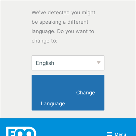
Saltar
para
We've detected you might
o
be speaking a different
conteúdo
language. Do you want to
change to:
English
                        Change 
Language                    
Menu
Menu