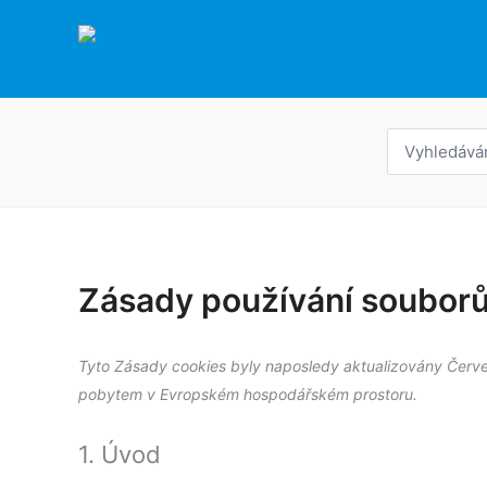
Přeskočit
na
obsah
Hledat:
Zásady používání souborů
Tyto Zásady cookies byly naposledy aktualizovány Červe
pobytem v Evropském hospodářském prostoru.
1. Úvod