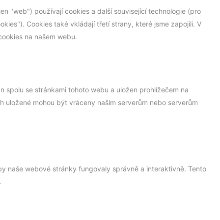
jen "web") používají cookies a další související technologie (pro
es"). Cookies také vkládají třetí strany, které jsme zapojili. V
cookies na našem webu.
án spolu se stránkami tohoto webu a uložen prohlížečem na
nich uložené mohou být vráceny našim serverům nebo serverům
aby naše webové stránky fungovaly správně a interaktivně. Tento
.