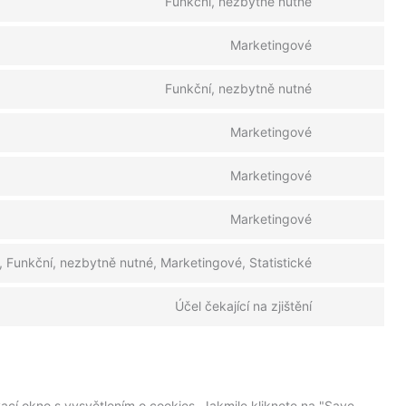
Funkční, nezbytně nutné
Marketingové
Funkční, nezbytně nutné
Marketingové
Marketingové
Marketingové
 Funkční, nezbytně nutné, Marketingové, Statistické
Účel čekající na zjištění
í okno s vysvětlením o cookies. Jakmile kliknete na "Save