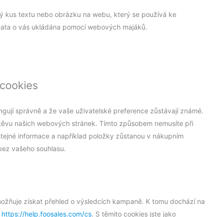
ný kus textu nebo obrázku na webu, který se používá ke
 data o vás ukládána pomocí webových majáků.
 cookies
ungují správně a že vaše uživatelské preference zůstávají známé.
těvu našich webových stránek. Tímto způsobem nemusíte při
ejné informace a například položky zůstanou v nákupním
bez vašeho souhlasu.
žňuje získat přehled o výsledcích kampaně. K tomu dochází na
a
https://help.foosales.com/cs
. S těmito cookies jste jako