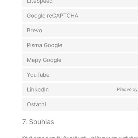
LiteSpeed
Google reCAPTCHA
Brevo
Písma Google
Mapy Google
YouTube
LinkedIn
Předvolby,
Ostatní
7. Souhlas
Když poprvé navštívíte náš web, ukážeme vám vyskakovac