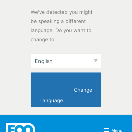
Ir
al
We've detected you might
contenido
be speaking a different
language. Do you want to
change to:
English
                        Change 
Language                    
Menú
Menú