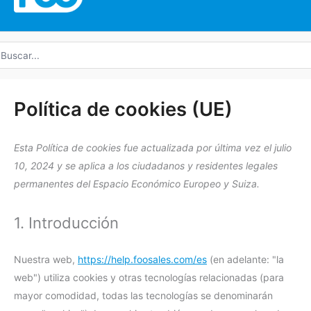
uscar
r:
Consentimie
Consentimie
Consentimie
Consentimie
Consentimie
Consentimie
Consentimie
Consentimie
Consentimie
Consentimie
Consentimie
Consentimie
Consent
Preferenc
Marketing
Política de cookies (UE)
para
para
para
para
para
para
para
para
para
para
para
de
to
el
el
el
el
el
el
el
el
el
el
el
servicio
service
Esta Política de cookies fue actualizada por última vez el julio
servicio
servicio
servicio
servicio
servicio
servicio
servicio
servicio
servicio
servicio
servicio
linkedin
#!trpst#trp-
10, 2024 y se aplica a los ciudadanos y residentes legales
complianz
elementor
wordpress
sourcebuster
facebook
litespeed
google-
brevo
google-
google-
youtube
gettext-
permanentes del Espacio Económico Europeo y Suiza.
js
recaptcha
fonts
maps
data-
trpgettextor
1. Introducción
Nuestra web,
https://help.foosales.com/es
(en adelante: "la
web") utiliza cookies y otras tecnologías relacionadas (para
mayor comodidad, todas las tecnologías se denominarán