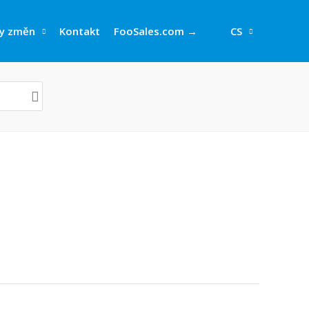
y změn
Kontakt
FooSales.com →
CS