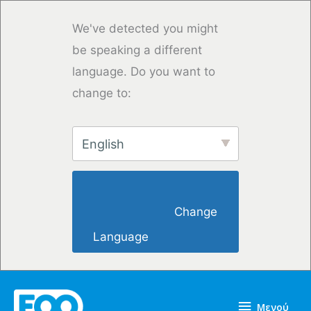
Μετάβαση
στο
We've detected you might
περιεχόμενο
be speaking a different
language. Do you want to
change to:
English
                        Change 
Language                    
Μενού
Μενού