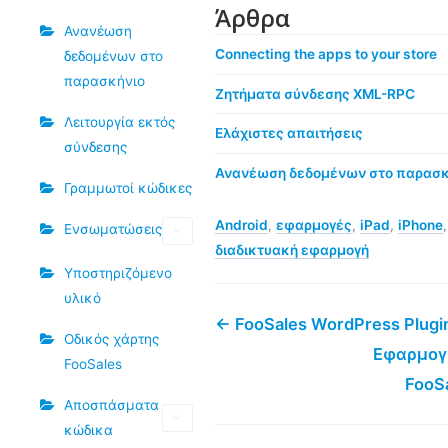
Άρθρα
Ανανέωση
Connecting the apps to your store
δεδομένων στο
παρασκήνιο
Ζητήματα σύνδεσης XML-RPC
Λειτουργία εκτός
Ελάχιστες απαιτήσεις
σύνδεσης
Ανανέωση δεδομένων στο παρασκ
Γραμμωτοί κώδικες
Android
,
εφαρμογές
,
iPad
,
iPhone
Ενσωματώσεις
διαδικτυακή εφαρμογή
Υποστηριζόμενο
υλικό
← FooSales WordPress Plugi
Οδικός χάρτης
Εφαρμογ
FooSales
FooS
Αποσπάσματα
κώδικα