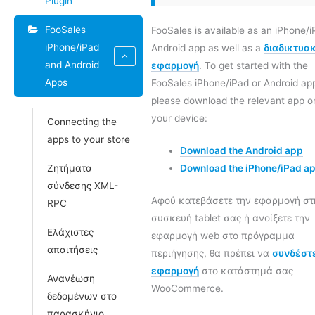
Plugin
FooSales
FooSales is available as an iPhone/i
iPhone/iPad
Android app as well as a
διαδικτυα
and Android
εφαρμογή
. To get started with the
Apps
FooSales iPhone/iPad or Android ap
please download the relevant app o
your device:
Connecting the
apps to your store
Download the Android app
Ζητήματα
Download the iPhone/iPad a
σύνδεσης XML-
Αφού κατεβάσετε την εφαρμογή στ
RPC
συσκευή tablet σας ή ανοίξετε την
Ελάχιστες
εφαρμογή web στο πρόγραμμα
απαιτήσεις
περιήγησης, θα πρέπει να
συνδέστε
εφαρμογή
στο κατάστημά σας
Ανανέωση
WooCommerce.
δεδομένων στο
παρασκήνιο