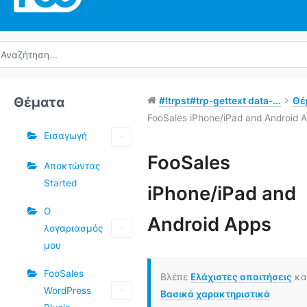
ναζήτηση
α:
Θέματα
#!trpst#trp-gettext data-...
Θέ
FooSales iPhone/iPad and Android 
Εισαγωγή
Ετικέτες
FooSales
Αποκτώντας
Started
Πλοήγηση
iPhone/iPad and
στο
Ο
Doc
Android Apps
λογαριασμός
μου
FooSales
Βλέπε
Ελάχιστες απαιτήσεις
κα
WordPress
Βασικά χαρακτηριστικά