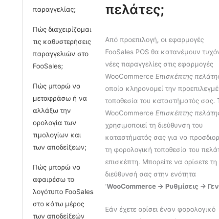
πελάτες;
παραγγελίας;
Πώς διαχειρίζομαι
Από προεπιλογή, οι εφαρμογές
τις καθυστερήσεις
FooSales POS θα κατανέμουν τυχό
παραγγελιών στο
νέες παραγγελίες στις εφαρμογές
FooSales;
WooCommerce
Επισκέπτης πελάτη
Πώς μπορώ να
οποία κληρονομεί την προεπιλεγμ
μεταφράσω ή να
τοποθεσία του καταστήματός σας. 
αλλάξω την
WooCommerce
Επισκέπτης πελάτη
ορολογία των
χρησιμοποιεί τη διεύθυνση του
τιμολογίων και
καταστήματός σας για να προσδιορ
των αποδείξεων;
τη φορολογική τοποθεσία του πελά
επισκέπτη. Μπορείτε να ορίσετε τη
Πώς μπορώ να
διεύθυνσή σας στην ενότητα
αφαιρέσω το
'
WooCommerce -> Ρυθμίσεις -> Γεν
λογότυπο FooSales
στο κάτω μέρος
Εάν έχετε ορίσει έναν φορολογικό
των αποδείξεών