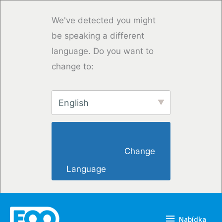
Přeskočit
na
We've detected you might
obsah
be speaking a different
language. Do you want to
change to:
English
                        Change 
Language                    
Nabídka
Nabídka