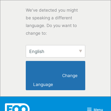
Overslaan
naar
We've detected you might
inhoud
be speaking a different
language. Do you want to
change to:
English
                        Change 
Language                    
Menu
Menu