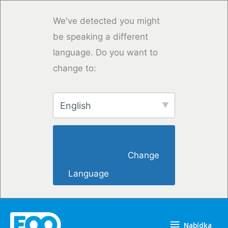
Přeskočit
na
We've detected you might
obsah
be speaking a different
language. Do you want to
change to:
English
                        Change 
Language                    
Nabídka
Nabídka