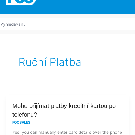
edat:
Ruční Platba
Mohu
Mohu přijímat platby kreditní kartou po
přijímat
telefonu?
platby
FOOSALES
kreditní
Yes, you can manually enter card details over the phone
kartou