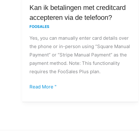
Kan
Kan ik betalingen met creditcard
ik
accepteren via de telefoon?
betalingen
FOOSALES
met
Yes, you can manually enter card details over
creditcard
the phone or in-person using “Square Manual
accepteren
Payment” or “Stripe Manual Payment” as the
via
payment method. Note: This functionality
de
requires the FooSales Plus plan.
telefoon?
Read More "