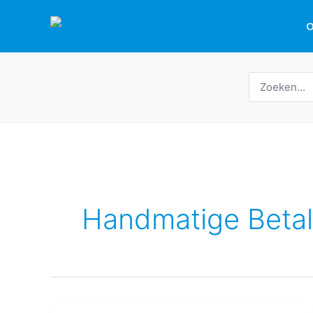
Overslaan
O
naar
inhoud
Zoeken
naar:
Handmatige Betal