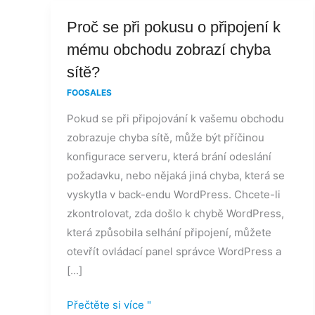
Proč
Proč se při pokusu o připojení k
se
mému obchodu zobrazí chyba
při
sítě?
pokusu
FOOSALES
o
Pokud se při připojování k vašemu obchodu
připojení
zobrazuje chyba sítě, může být příčinou
k
konfigurace serveru, která brání odeslání
mému
požadavku, nebo nějaká jiná chyba, která se
obchodu
vyskytla v back-endu WordPress. Chcete-li
zobrazí
zkontrolovat, zda došlo k chybě WordPress,
chyba
která způsobila selhání připojení, můžete
sítě?
otevřít ovládací panel správce WordPress a
[...]
Přečtěte si více "