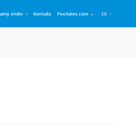
namy změn
Kontakt
FooSales.com →
CS