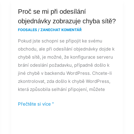
Proč
Proč se mi při odesílání
se
objednávky zobrazuje chyba sítě?
mi
FOOSALES
/
ZANECHAT KOMENTÁŘ
při
Pokud jste schopni se připojit ke svému
odesílání
obchodu, ale při odesílání objednávky dojde k
objednávky
chybě sítě, je možné, že konfigurace serveru
zobrazuje
brání odeslání požadavku, případně došlo k
chyba
jiné chybě v backendu WordPress. Chcete-li
sítě?
zkontrolovat, zda došlo k chybě WordPress,
která způsobila selhání připojení, můžete
Přečtěte si více "