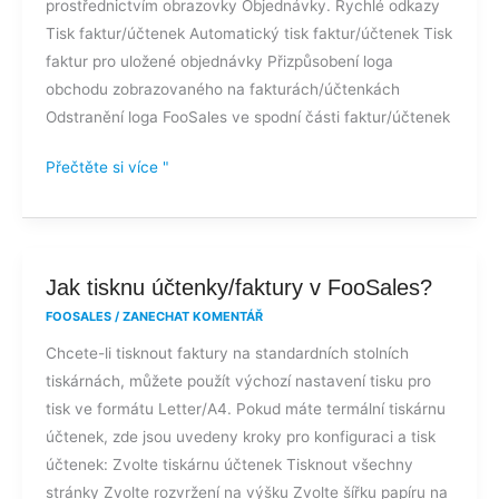
prostřednictvím obrazovky Objednávky. Rychlé odkazy
Tisk faktur/účtenek Automatický tisk faktur/účtenek Tisk
faktur pro uložené objednávky Přizpůsobení loga
obchodu zobrazovaného na fakturách/účtenkách
Odstranění loga FooSales ve spodní části faktur/účtenek
Přečtěte si více "
Jak
Jak tisknu účtenky/faktury v FooSales?
tisknu
FOOSALES
/
ZANECHAT KOMENTÁŘ
účtenky/faktury
Chcete-li tisknout faktury na standardních stolních
v
tiskárnách, můžete použít výchozí nastavení tisku pro
FooSales?
tisk ve formátu Letter/A4. Pokud máte termální tiskárnu
účtenek, zde jsou uvedeny kroky pro konfiguraci a tisk
účtenek: Zvolte tiskárnu účtenek Tisknout všechny
stránky Zvolte rozvržení na výšku Zvolte šířku papíru na