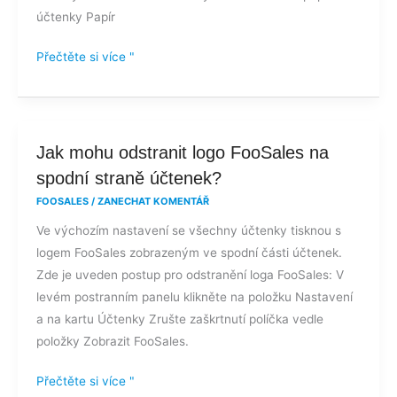
účtenky Papír
Přečtěte si více "
Jak
Jak mohu odstranit logo FooSales na
mohu
spodní straně účtenek?
odstranit
FOOSALES
/
ZANECHAT KOMENTÁŘ
logo
Ve výchozím nastavení se všechny účtenky tisknou s
FooSales
logem FooSales zobrazeným ve spodní části účtenek.
na
Zde je uveden postup pro odstranění loga FooSales: V
spodní
levém postranním panelu klikněte na položku Nastavení
straně
a na kartu Účtenky Zrušte zaškrtnutí políčka vedle
účtenek?
položky Zobrazit FooSales.
Přečtěte si více "