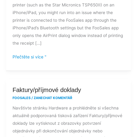
printer (such as the Star Micronics TSP650II) on an
termální
iPhone/iPad, you might run into an issue where the
tiskárně
printer is connected to the FooSales app through the
Bluetooth?
iPhone/iPad’s Bluetooth settings but the FooSales app
only opens the AirPrint dialog window instead of printing
the receipt […]
Přečtěte si více "
Faktury/příjmové
Faktury/příjmové doklady
doklady
FOOSALES
/
ZANECHAT KOMENTÁŘ
Navštivte stránku Hardware a prohlédněte si všechna
aktuálně podporovaná tisková zařízení Faktury/příjmové
doklady lze vytisknout z obrazovky potvrzení
objednávky při dokončování objednávky nebo