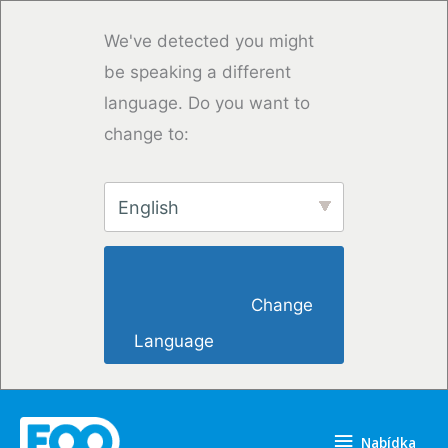
Přeskočit
na
We've detected you might
obsah
be speaking a different
language. Do you want to
change to:
English
                        Change 
Language                    
Nabídka
Nabídka