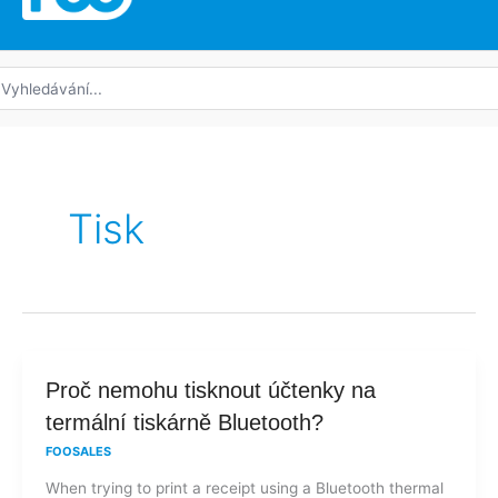
edat:
Tisk
Proč
Proč nemohu tisknout účtenky na
nemohu
termální tiskárně Bluetooth?
tisknout
FOOSALES
účtenky
When trying to print a receipt using a Bluetooth thermal
na