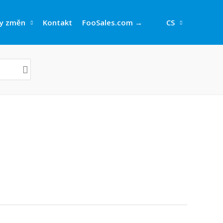
y změn
Kontakt
FooSales.com →
CS