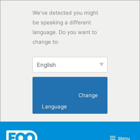
Vai
al
We've detected you might
contenuto
be speaking a different
language. Do you want to
change to:
English
                        Change 
Language                    
Menu
Menu