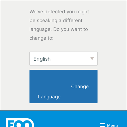
Skip
to
We've detected you might
content
be speaking a different
language. Do you want to
change to:
English
                        Change 
Language                    
Menu
Menu