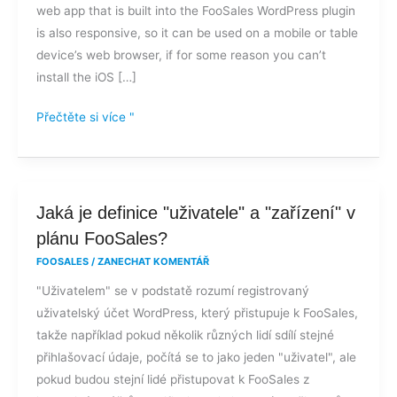
web app that is built into the FooSales WordPress plugin
devices?
is also responsive, so it can be used on a mobile or table
device’s web browser, if for some reason you can’t
install the iOS […]
Přečtěte si více "
Jaká
Jaká je definice "uživatele" a "zařízení" v
je
plánu FooSales?
definice
FOOSALES
/
ZANECHAT KOMENTÁŘ
"uživatele"
"Uživatelem" se v podstatě rozumí registrovaný
a
uživatelský účet WordPress, který přistupuje k FooSales,
"zařízení"
takže například pokud několik různých lidí sdílí stejné
v
přihlašovací údaje, počítá se to jako jeden "uživatel", ale
plánu
pokud budou stejní lidé přistupovat k FooSales z
FooSales?