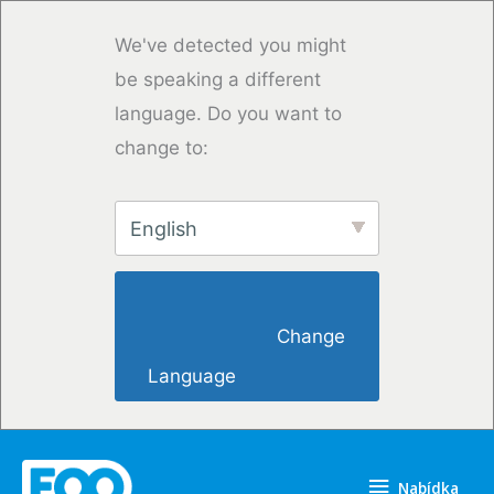
Přeskočit
na
We've detected you might
obsah
be speaking a different
language. Do you want to
change to:
English
                        Change 
Language                    
Nabídka
Nabídka