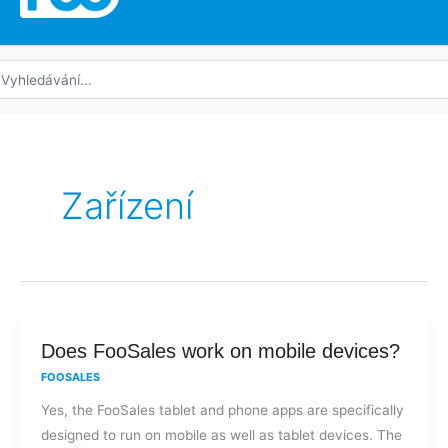
edat:
Zařízení
Does
Does FooSales work on mobile devices?
FooSales
FOOSALES
work
Yes, the FooSales tablet and phone apps are specifically
on
designed to run on mobile as well as tablet devices. The
mobile