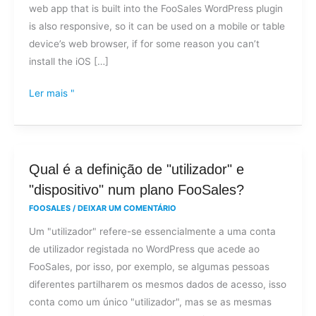
web app that is built into the FooSales WordPress plugin
devices?
is also responsive, so it can be used on a mobile or table
device’s web browser, if for some reason you can’t
install the iOS […]
Ler mais "
Qual
Qual é a definição de "utilizador" e
é
"dispositivo" num plano FooSales?
a
FOOSALES
/
DEIXAR UM COMENTÁRIO
definição
Um "utilizador" refere-se essencialmente a uma conta
de
de utilizador registada no WordPress que acede ao
"utilizador"
FooSales, por isso, por exemplo, se algumas pessoas
e
diferentes partilharem os mesmos dados de acesso, isso
"dispositivo"
conta como um único "utilizador", mas se as mesmas
num