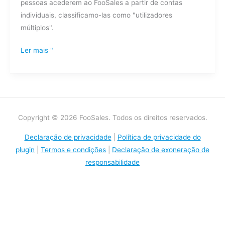
pessoas acederem ao FooSales a partir de contas
plano
individuais, classificamo-las como "utilizadores
FooSales?
múltiplos".
Ler mais "
Copyright © 2026 FooSales. Todos os direitos reservados.
Declaração de privacidade
|
Política de privacidade do
plugin
|
Termos e condições
|
Declaração de exoneração de
responsabilidade