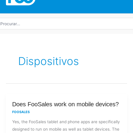
rocurar
r:
Dispositivos
Does
Does FooSales work on mobile devices?
FooSales
FOOSALES
work
Yes, the FooSales tablet and phone apps are specifically
on
designed to run on mobile as well as tablet devices. The
mobile