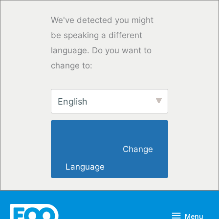
Saltar
para
We've detected you might
o
be speaking a different
conteúdo
language. Do you want to
change to:
English
                        Change 
Language                    
Menu
Menu