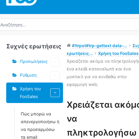
ναζήτηση
α:
Συχνές ερωτήσεις
#!trpst#trp-gettext data-...
Συ
ερωτήσεις...
Χρήση του FooSales
Χρειάζεται ακόμα να πληκτρολογ
Προπωλήσεις
ένα κλειδί καταναλωτή και ένα
Ρύθμιση
μυστικό για να συνδεθώ στην
εφαρμογή web;
Χρήση του
FooSales
Ετικέτες
Χρειάζεται ακόμ
Πώς μπορώ να
Πλοήγηση
να
απενεργοποιήσω ή
στο
να προσαρμόσω
Doc
πληκτρολογήσω
τα email