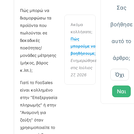
Σας
Πώς μπορώ να
διαμορφώσω τα
βοήθησε
Ακόμα
προϊόντα που
κολλήσατε;
πωλούνται σε
Πώς
δεκαδικές
αυτό το
μπορούμε να
ποσότητες/
βοηθήσουμε;
μονάδες μέτρησης
άρθρο;
Ενημερώθηκε
(μήκος, βάρος
στις Ιούλιος
κ.λπ.);
Όχι
27, 2026
Γιατί το FooSales
είναι κολλημένο
Ναι
στην "Επεξεργασία
πληρωμής" ή στην
"Αναμονή για
ζεύξη" όταν
χρησιμοποιείτε το