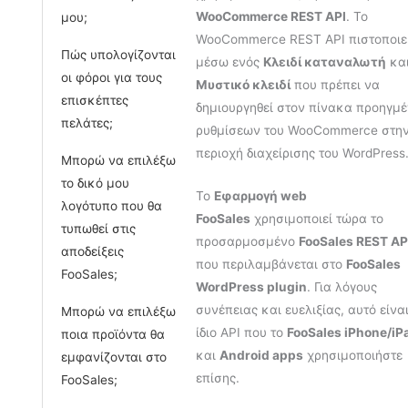
WooCommerce REST API
. Το
μου;
WooCommerce REST API πιστοποιεί
Πώς υπολογίζονται
μέσω ενός
Κλειδί καταναλωτή
κα
οι φόροι για τους
Μυστικό κλειδί
που πρέπει να
επισκέπτες
δημιουργηθεί στον πίνακα προηγμ
πελάτες;
ρυθμίσεων του WooCommerce στη
περιοχή διαχείρισης του WordPress
Μπορώ να επιλέξω
το δικό μου
Το
Εφαρμογή web
λογότυπο που θα
FooSales
χρησιμοποιεί τώρα το
τυπωθεί στις
προσαρμοσμένο
FooSales REST AP
αποδείξεις
που περιλαμβάνεται στο
FooSales
FooSales;
WordPress plugin
. Για λόγους
συνέπειας και ευελιξίας, αυτό είναι
Μπορώ να επιλέξω
ίδιο API που το
FooSales iPhone/iP
ποια προϊόντα θα
και
Android apps
χρησιμοποιήστε
εμφανίζονται στο
επίσης.
FooSales;