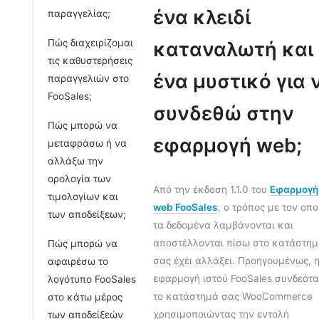
ένα κλειδί
παραγγελίας;
Πώς διαχειρίζομαι
καταναλωτή και
τις καθυστερήσεις
ένα μυστικό για 
παραγγελιών στο
FooSales;
συνδεθώ στην
Πώς μπορώ να
εφαρμογή web;
μεταφράσω ή να
αλλάξω την
ορολογία των
Από την έκδοση 1.1.0 του
Εφαρμογή
τιμολογίων και
web FooSales
, ο τρόπος με τον οπο
των αποδείξεων;
τα δεδομένα λαμβάνονται και
αποστέλλονται πίσω στο κατάστη
Πώς μπορώ να
σας έχει αλλάξει. Προηγουμένως, 
αφαιρέσω το
εφαρμογή ιστού FooSales συνδεότα
λογότυπο FooSales
το κατάστημά σας WooCommerce
στο κάτω μέρος
χρησιμοποιώντας την εντολή
των αποδείξεών