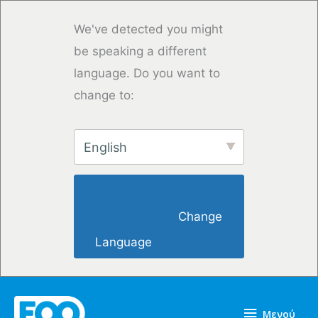
Μετάβαση
στο
We've detected you might
περιεχόμενο
be speaking a different
language. Do you want to
change to:
English
                        Change 
Language                    
Μενού
Μενού