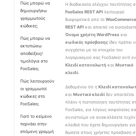
Πώς μπορώ να
Η διαδικασία ελέγχου ταυτότητας σ
δημιουργήσω
FooSales REST API
λειτουργεί
γραμμωτούς
διαφορετικά από το
WooCommerc
κώδικες;
REST API
και απαιτεί να εισαγάγετ
Όνομα χρήστη WordPress
και
Πώς μπορώ να
κωδικός πρόσβασης
(δεν πρέπει 
εκτυπώσω
συγχέεται με τα στοιχεία του
αποδείξεις/
λογαριασμού σας FooSales)
αντί
εν
τιμολόγια στο
Κλειδί καταναλωτή
και
Μυστικό
FooSales;
κλειδί
.
Πώς λειτουργούν
Δεδομένου ότι η
Κλειδί καταναλω
οι γραμμωτοί
και
Μυστικό κλειδί
δεν απαιτείται
κώδικες στο
πλέον η πιστοποίηση ταυτότητας σ
FooSales;
FooSales, για λόγους ασφαλείας σ
Γιατί το κείμενο
συνιστούμε να ανακαλέσετε τυχόν
περνάει στην
κλειδιά που έχετε δημιουργήσει για
επόμενη γραμμή
δώσετε στους χρήστες πρόσβαση σ