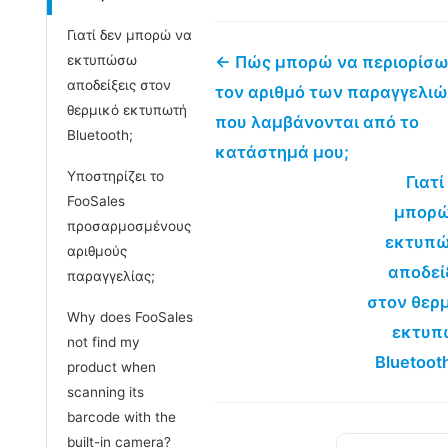
Γιατί δεν μπορώ να
εκτυπώσω
← Πώς μπορώ να περιορίσ
αποδείξεις στον
τον αριθμό των παραγγελι
θερμικό εκτυπωτή
που λαμβάνονται από το
Bluetooth;
κατάστημά μου;
Υποστηρίζει το
Γιατί
FooSales
μπορώ
προσαρμοσμένους
εκτυπ
αριθμούς
αποδεί
παραγγελίας;
στον θερ
Why does FooSales
εκτυπ
not find my
Bluetoot
product when
scanning its
barcode with the
built-in camera?