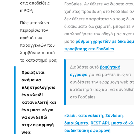
στις αποδείξεις
FooSales. Αν θέλετε να δώσετε στο
mPOP;
χρήστες πρόσβαση στο FooSales α
δεν θέλετε απαραίτητα να τους δώσ
Πώς μπορώ να
δικαιώματα διαχειριστή, μπορείτε 
περιορίσω τον
ακολουθήσετε τον οδηγό μας σχετι
αριθμό των
με το
ρύθμιση χρηστών με δικαίω
παραγγελιών που
πρόσβασης στο FooSales
.
λαμβάνονται από
το κατάστημά μου;
Διαβάστε αυτό
βοηθητικό
Χρειάζεται
έγγραφο
για να μάθετε πώς να
ακόμα να
συνδέσετε την εφαρμογή web σ
πληκτρολογήσω
κατάστημά σας και να συνδεθεί
ένα κλειδί
στο FooSales.
καταναλωτή και
ένα μυστικό για
κλειδί καταναλωτή
,
Σύνδεση
,
να συνδεθώ
δικαιώματα
,
REST API
,
μυστικό κλ
στην εφαρμογή
διαδικτυακή εφαρμογή
web;