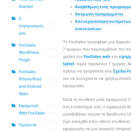
Started
Αναβάθμιση ενός προγράμμ
Ακύρωση προγράμματος
Ο
Απενεργοποίηση αυτόματω
λογαριασμός
ανανεώσεων
μου
Το FooSales προσφέρει μια δωρεάν
FooSales
7 ημερών που περιλαμβάνει την π
WordPress
χρήση του
FooSales web
και
εφαρ
Plugin
tablet
. Αφού περάσουν 7 ημέρες, θ
πρέπει να αγοράσετε ένα
Σχέδιο F
FooSales
για να συνεχίσετε να χρησιμοποιείτ
iPhone/iPad
εφαρμογές.
and Android
Apps
Κατά τη σύνδεση μιας εφαρμογής F
Εφαρμογή
στο κατάστημά σας, η εφαρμογή θ
Web FooSales
μεταβιβάσει πρώτα τη διεύθυνση U
έχει εισαχθεί στην οθόνη σύνδεσης
Προϊόντα
εφαρμογής σε μια ασφαλή υπηρεσί