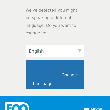
Μετάβαση
στο
We've detected you might
περιεχόμενο
be speaking a different
language. Do you want to
change to:
English
                        Change 
Language                    
Μενού
Μενού