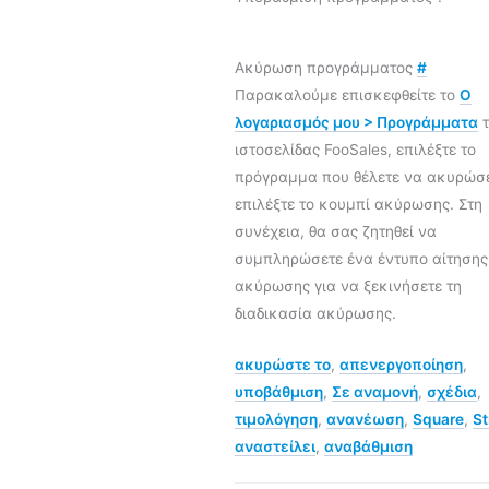
Ακύρωση προγράμματος
#
Παρακαλούμε επισκεφθείτε το
Ο
λογαριασμός μου > Προγράμματα
τ
ιστοσελίδας FooSales, επιλέξτε το
πρόγραμμα που θέλετε να ακυρώσε
επιλέξτε το κουμπί ακύρωσης. Στη
συνέχεια, θα σας ζητηθεί να
συμπληρώσετε ένα έντυπο αίτησης
ακύρωσης για να ξεκινήσετε τη
διαδικασία ακύρωσης.
ακυρώστε το
,
απενεργοποίηση
,
υποβάθμιση
,
Σε αναμονή
,
σχέδια
,
τιμολόγηση
,
ανανέωση
,
Square
,
St
αναστείλει
,
αναβάθμιση