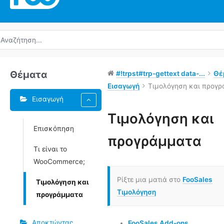
ναζήτηση
α:
Θέματα
#!trpst#trp-gettext data-...
Θέ
Εισαγωγή
Τιμολόγηση και προγ
Εισαγωγή
Ετικέτες
Τιμολόγηση και
Επισκόπηση
Πλοήγηση
προγράμματα
στο
Τι είναι το
Doc
WooCommerce;
Ρίξτε μια ματιά στο
FooSales
Τιμολόγηση και
Τιμολόγηση
προγράμματα
Αποκτώντας
FooSales Add-ons