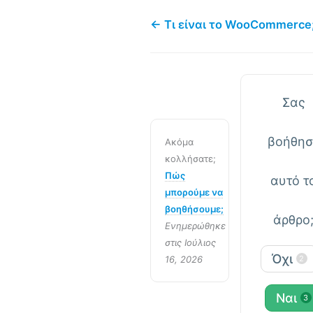
← Τι είναι το WooCommerce
Σας
βοήθησ
Ακόμα
κολλήσατε;
Πώς
αυτό τ
μπορούμε να
βοηθήσουμε;
άρθρο
Ενημερώθηκε
στις Ιούλιος
Όχι
16, 2026
2
Ναι
3