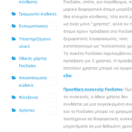
FooSales, οπότε, για παράδειγμα, α
σύνδεσης
μερικά διαφορετικά άτομα μοιράζο
Γραμμωτοί κώδικες
ίδια στοιχεία σύνδεσης, τότε αυτό 
ως ένας μόνο "χρήστης", αλλά αν τ
Ενσωματώσεις
άτομα έχουν πρόσβαση στο FooSal
ξεχωριστούς λογαριασμούς, τους
Υποστηριζόμενο
κατατάσσουμε ως "πολλαπλούς χρή
υλικό
Τα πακέτα FooSales περιλαμβάνου
Οδικός χάρτης
πρόσβαση για 3 χρήστες. Η πρόσβα
FooSales
επιπλέον χρήστες μπορεί να αγορα
εδώ
.
Αποσπάσματα
κώδικα
Προσθήκη συσκευής FooSales
:
Ομο
τις συσκευές, η άδεια χρήσης δεν
Φιλοξενία
συνδέεται με μια συγκεκριμένη σ
Χρήστες
και το FooSales μπορεί να χρησιμο
ταυτόχρονα σε διαφορετικές συσκε
μηχανήματα σε μια δεδομένη χρον