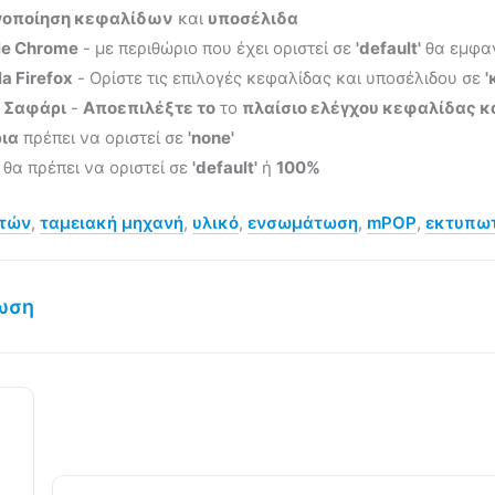
οποίηση κεφαλίδων
και
υποσέλιδα
le Chrome
- με περιθώριο που έχει οριστεί σε
'default'
θα εμφαν
la Firefox
- Ορίστε τις επιλογές κεφαλίδας και υποσέλιδου σε
'
 Σαφάρι
-
Αποεπιλέξτε το
το
πλαίσιο ελέγχου κεφαλίδας κ
ια
πρέπει να οριστεί σε
'none'
θα πρέπει να οριστεί σε
'default'
ή
100%
ητών
,
ταμειακή μηχανή
,
υλικό
,
ενσωμάτωση
,
mPOP
,
εκτυπω
ωση