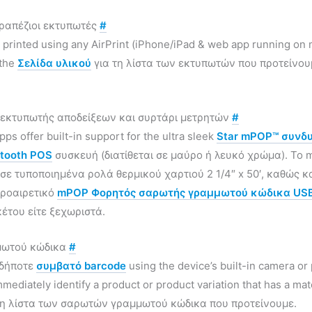
τραπέζιοι εκτυπωτές
#
 printed using any AirPrint (iPhone/iPad & web app running on 
 the
Σελίδα υλικού
για τη λίστα των εκτυπωτών που προτείνουμ
εκτυπωτής αποδείξεων και συρτάρι μετρητών
#
ps offer built-in support for the ultra sleek
Star mPOP™ συνδυ
tooth POS
συσκευή (διατίθεται σε μαύρο ή λευκό χρώμα). Τ
σε τυποποιημένα ρολά θερμικού χαρτιού 2 1/4″ x 50′, καθώς
προαιρετικό
mPOP Φορητός σαρωτής γραμμωτού κώδικα USB
έτου είτε ξεχωριστά.
μωτού κώδικα
#
οδήποτε
συμβατό barcode
using the device’s built-in camera or
mmediately identify a product or product variation that has a m
τη λίστα των σαρωτών γραμμωτού κώδικα που προτείνουμε.