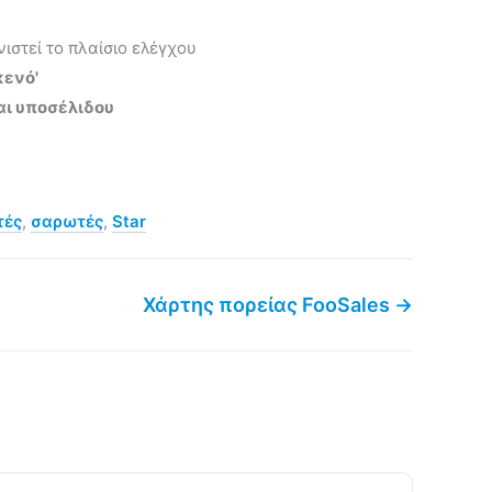
ιστεί το πλαίσιο ελέγχου
κενό'
αι υποσέλιδου
τές
,
σαρωτές
,
Star
Χάρτης πορείας FooSales →