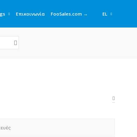
gs
Επικοινωνία
FooSales.com →
EL
κευές