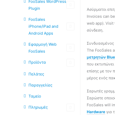
FooSales WordPress
Plugin
Ασύρματοι επι
Invoices can be
FooSales
web app). Visit
iPhone/iPad and
σύνδεση.
Android Apps
Συνδυασμένος 
Εφαρμογή Web
The FooSales ap
FooSales
μετρητών Blue
Προϊόντα
που εκτυπώνει 
επίσης με τον 
Πελάτες
μέρος ενός πακ
Παραγγελίες
Σαρωτές γραμ
Ταμείο
Σαρώστε οποι
FooSales will i
Πληρωμές
Hardware
για 