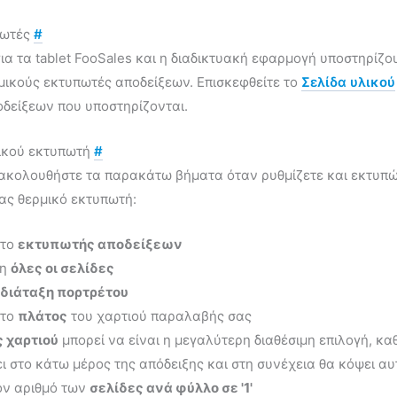
πωτές
#
ια τα tablet FooSales και η διαδικτυακή εφαρμογή υποστηρίζ
μικούς εκτυπωτές αποδείξεων. Επισκεφθείτε το
Σελίδα υλικού
δείξεων που υποστηρίζονται.
μικού εκτυπωτή
#
κολουθήστε τα παρακάτω βήματα όταν ρυθμίζετε και εκτυπώνε
ας θερμικό εκτυπωτή:
 το
εκτυπωτής αποδείξεων
ση
όλες οι σελίδες
διάταξη πορτρέτου
 το
πλάτος
του χαρτιού παραλαβής σας
 χαρτιού
μπορεί να είναι η μεγαλύτερη διαθέσιμη επιλογή, κ
ι στο κάτω μέρος της απόδειξης και στη συνέχεια θα κόψει αυ
ον αριθμό των
σελίδες ανά φύλλο σε '1'