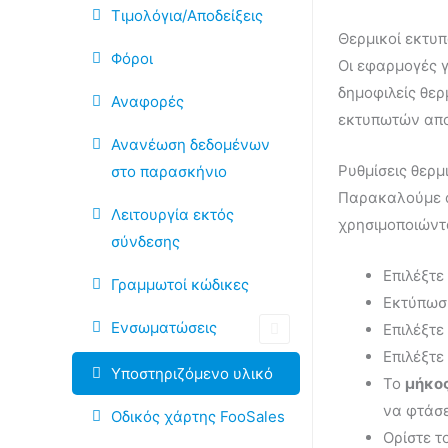
Τιμολόγια/Αποδείξεις
Θερμικοί εκτυ
Φόροι
Οι εφαρμογές γ
δημοφιλείς θερ
Αναφορές
εκτυπωτών απο
Ανανέωση δεδομένων
Ρυθμίσεις θερ
στο παρασκήνιο
Παρακαλούμε α
Λειτουργία εκτός
χρησιμοποιώντ
σύνδεσης
Επιλέξτε
Γραμμωτοί κώδικες
Εκτύπω
Ενσωματώσεις
Επιλέξτε
Επιλέξτε
Υποστηριζόμενο υλικό
Το
μήκος
να φτάσε
Οδικός χάρτης FooSales
Ορίστε τ