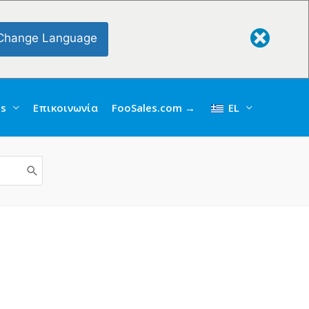
Change Language
gs
Επικοινωνία
FooSales.com →
EL