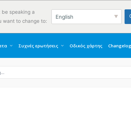
 be speaking a
English
u want to change to:
ατα
Συχνές ερωτήσεις
Οδικός χάρτης
Changelo