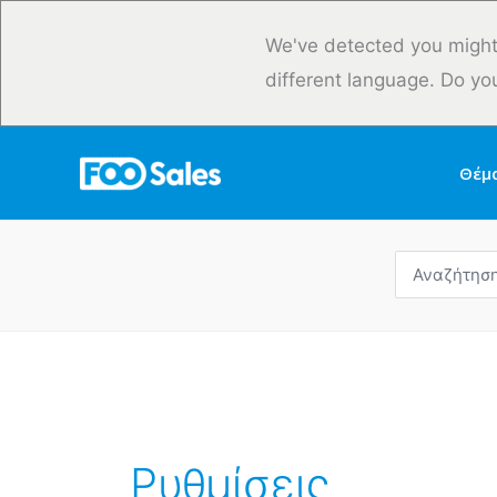
Μετάβαση
στο
We've detected you might
περιεχόμενο
different language. Do yo
Θέμ
Αναζήτηση
για:
Ρυθμίσεις