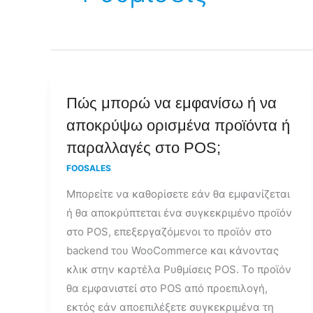
Πώς
Πώς μπορώ να εμφανίσω ή να
μπορώ
αποκρύψω ορισμένα προϊόντα ή
να
παραλλαγές στο POS;
εμφανίσω
FOOSALES
ή
Μπορείτε να καθορίσετε εάν θα εμφανίζεται
να
ή θα αποκρύπτεται ένα συγκεκριμένο προϊόν
αποκρύψω
στο POS, επεξεργαζόμενοι το προϊόν στο
ορισμένα
backend του WooCommerce και κάνοντας
προϊόντα
κλικ στην καρτέλα Ρυθμίσεις POS. Το προϊόν
ή
θα εμφανιστεί στο POS από προεπιλογή,
παραλλαγές
εκτός εάν αποεπιλέξετε συγκεκριμένα τη
στο