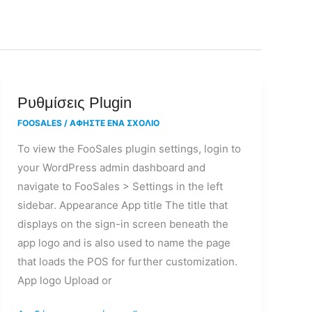
Ρυθμίσεις
Ρυθμίσεις Plugin
Plugin
FOOSALES
/
ΑΦΉΣΤΕ ΈΝΑ ΣΧΌΛΙΟ
To view the FooSales plugin settings, login to
your WordPress admin dashboard and
navigate to FooSales > Settings in the left
sidebar. Appearance App title The title that
displays on the sign-in screen beneath the
app logo and is also used to name the page
that loads the POS for further customization.
App logo Upload or