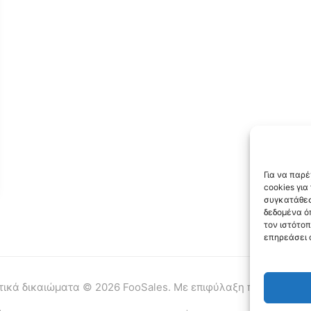
Για να παρέ
cookies γι
συγκατάθεσ
δεδομένα ό
τον ιστότο
επηρεάσει 
ικά δικαιώματα © 2026 FooSales. Με επιφύλαξη παντός δικα