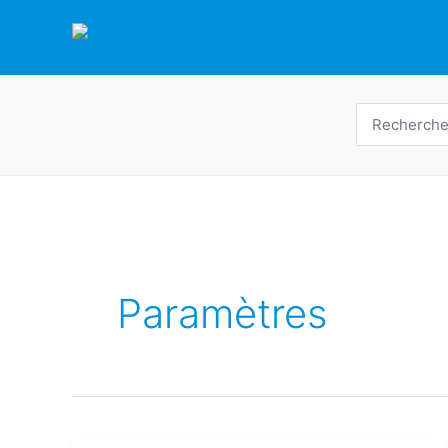
Skip
to
content
Recherche
de
:
Paramètres