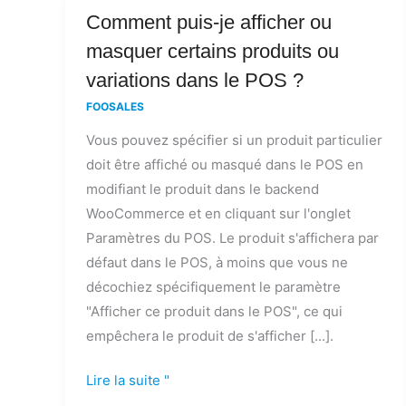
Comment
Comment puis-je afficher ou
puis-
masquer certains produits ou
je
variations dans le POS ?
afficher
FOOSALES
ou
Vous pouvez spécifier si un produit particulier
masquer
doit être affiché ou masqué dans le POS en
certains
modifiant le produit dans le backend
produits
WooCommerce et en cliquant sur l'onglet
ou
Paramètres du POS. Le produit s'affichera par
variations
défaut dans le POS, à moins que vous ne
dans
décochiez spécifiquement le paramètre
le
"Afficher ce produit dans le POS", ce qui
POS
empêchera le produit de s'afficher [...].
?
Lire la suite "