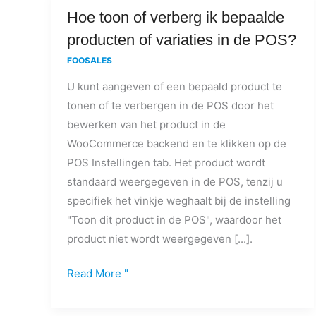
Hoe
Hoe toon of verberg ik bepaalde
toon
producten of variaties in de POS?
of
FOOSALES
verberg
U kunt aangeven of een bepaald product te
ik
tonen of te verbergen in de POS door het
bepaalde
bewerken van het product in de
producten
WooCommerce backend en te klikken op de
of
POS Instellingen tab. Het product wordt
variaties
standaard weergegeven in de POS, tenzij u
in
specifiek het vinkje weghaalt bij de instelling
de
"Toon dit product in de POS", waardoor het
POS?
product niet wordt weergegeven [...].
Read More "