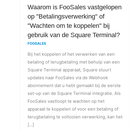
Waarom
Waarom is FooSales vastgelopen
is
op "Betalingsverwerking" of
FooSales
"Wachten om te koppelen" bij
vastgelopen
gebruik van de Square Terminal?
op
FOOSALES
"Betalingsverwerking"
of
Bij het koppelen of het verwerken van een
"Wachten
betaling of terugbetaling met behulp van een
om
Square Terminal apparaat, Square stuurt
te
updates naar FooSales via de Webhook
koppelen"
abonnement dat u hebt gemaakt bij de eerste
bij
set-up van de Square Terminal integratie. Als
gebruik
FooSales vastloopt te wachten op het
van
apparaat te koppelen of voor een betaling of
de
terugbetaling te voltooien verwerking, kan het
Square
[...]