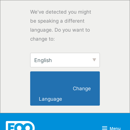
Overslaan
naar
We've detected you might
inhoud
be speaking a different
language. Do you want to
change to:
English
                        Change 
Language                    
Menu
Menu