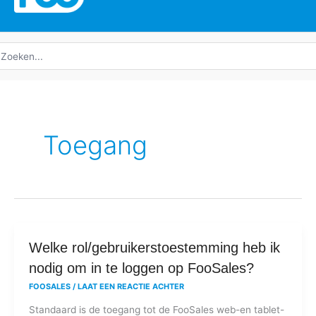
oeken
ar:
Toegang
Welke
Welke rol/gebruikerstoestemming heb ik
rol/gebruikerstoestemming
nodig om in te loggen op FooSales?
heb
FOOSALES
/
LAAT EEN REACTIE ACHTER
ik
Standaard is de toegang tot de FooSales web-en tablet-
nodig