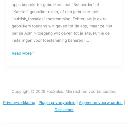
apps beperkt tot gebruikers met "Beheerder" of
om
"Kassier" gebruiker rollen, of een gebruiker met
in
"publish_foosales" toestemming. Echter, als je extra
te
gebruikers toegang wilt geven tot de app, maar ze niet
loggen
per se Admin-toegang wilt geven tot je site, kun je de
op
instellingen voor toestemming beheren [...].
FooSales?
Read More "
Copyright © 2026 FooSales. Alle rechten voorbehouden.
Privacyverklaring
|
Plugin privacybeleid
|
Algemene voorwaarden
|
Disclaimer