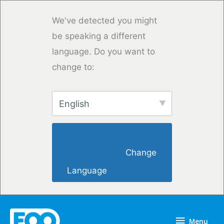
Overslaan
naar
We've detected you might
inhoud
be speaking a different
language. Do you want to
change to:
English
                        Change 
Language                    
Menu
Menu