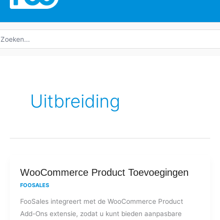
oeken
ar:
Uitbreiding
WooCommerce
WooCommerce Product Toevoegingen
Product
FOOSALES
Toevoegingen
FooSales integreert met de WooCommerce Product
Add-Ons extensie, zodat u kunt bieden aanpasbare