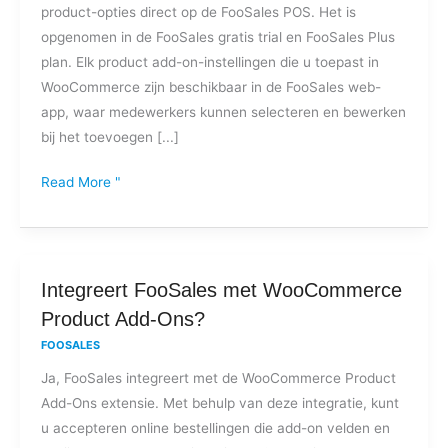
product-opties direct op de FooSales POS. Het is
opgenomen in de FooSales gratis trial en FooSales Plus
plan. Elk product add-on-instellingen die u toepast in
WooCommerce zijn beschikbaar in de FooSales web-
app, waar medewerkers kunnen selecteren en bewerken
bij het toevoegen [...]
Read More "
Integreert
Integreert FooSales met WooCommerce
FooSales
Product Add-Ons?
met
FOOSALES
WooCommerce
Ja, FooSales integreert met de WooCommerce Product
Product
Add-Ons extensie. Met behulp van deze integratie, kunt
Add-
u accepteren online bestellingen die add-on velden en
Ons?