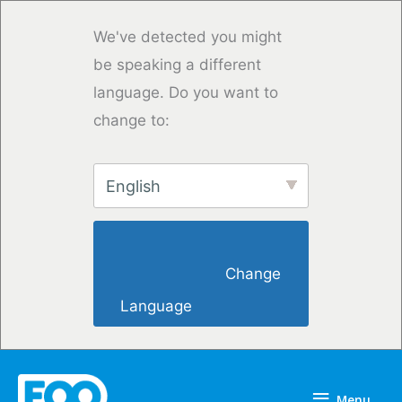
Przejdź
do
We've detected you might
treści
be speaking a different
language. Do you want to
change to:
English
                        Change 
Language                    
Menu
Menu