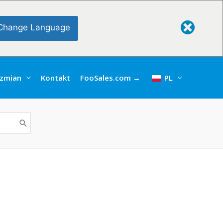
Change Language
 zmian
Kontakt
FooSales.com →
PL