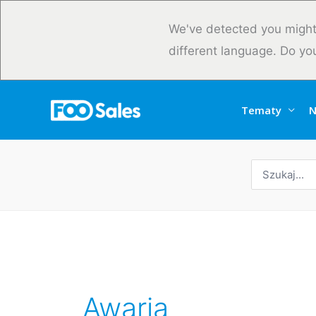
Przejdź
do
We've detected you might
treści
different language. Do yo
Tematy
N
Wyszukaj:
Awaria