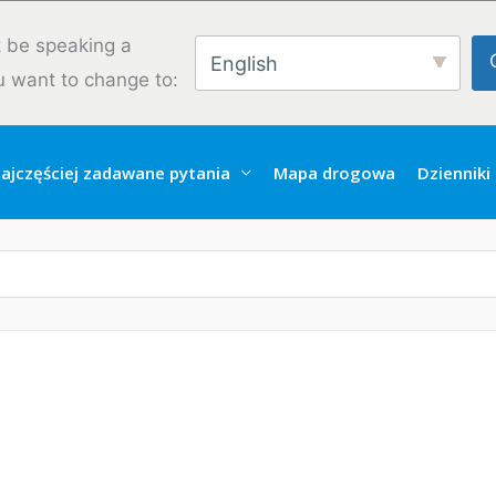
 be speaking a
English
u want to change to:
ajczęściej zadawane pytania
Mapa drogowa
Dzienniki