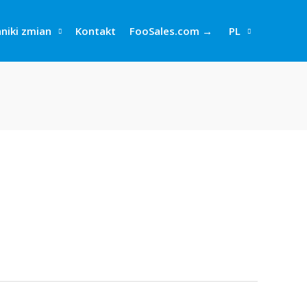
niki zmian
Kontakt
FooSales.com →
PL