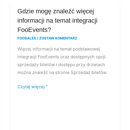
Gdzie
Gdzie mogę znaleźć więcej
mogę
informacji na temat integracji
znaleźć
FooEvents?
więcej
FOOSALES
/
ZOSTAW KOMENTARZ
informacji
Więcej informacji na temat podstawowej
na
integracji FooEvents oraz dostępnych opcji
temat
sprzedaży biletów i dostępu przy drzwiach
integracji
można znaleźć na stronie Sprzedaż biletów.
FooEvents?
Czytaj więcej "