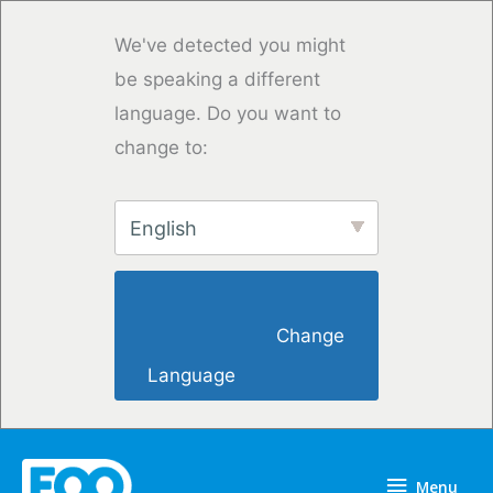
Przejdź
do
We've detected you might
treści
be speaking a different
language. Do you want to
change to:
English
                        Change 
Language                    
Menu
Menu