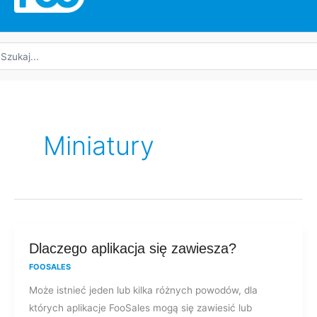
yszukaj:
Miniatury
Dlaczego
Dlaczego aplikacja się zawiesza?
aplikacja
FOOSALES
się
Może istnieć jeden lub kilka różnych powodów, dla
zawiesza?
których aplikacje FooSales mogą się zawiesić lub