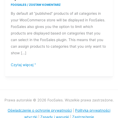
wybrać,
FOOSALES
/
ZOSTAW KOMENTARZ
które
By default all “published” products of all categories in
produkty
your WooCommerce store will be displayed in FooSales.
będą
FooSales also gives you the option to limit which
wyświetlane
products are displayed based on categories that you
w
can select in the FooSales plugin. This means that you
FooSales?
can assign products to categories that you only want to
show […]
Czytaj więcej "
Prawa autorskie © 2026 FooSales. Wszelkie prawa zastrzeżone.
Oświadczenie o ochronie prywatności
|
Polityka prywatności
wtyczki
|
Zasady i warunki
|
Zastrzeżenie