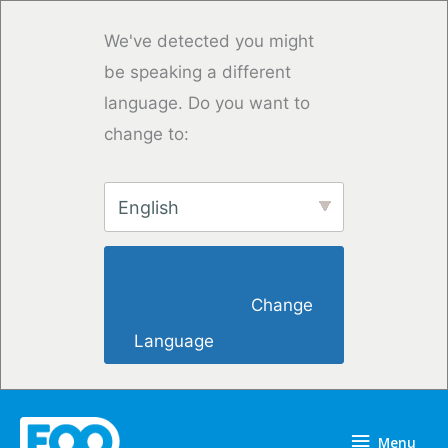
Przejdź
do
We've detected you might
treści
be speaking a different
language. Do you want to
change to:
English
                        Change 
Language                    
Menu
Menu