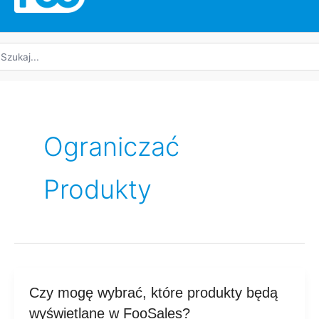
yszukaj:
Ograniczać
Produkty
Czy
Czy mogę wybrać, które produkty będą
mogę
wyświetlane w FooSales?