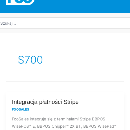
yszukaj:
S700
Integracja
Integracja płatności Stripe
płatności
FOOSALES
Stripe
FooSales integruje się z terminalami Stripe BBPOS
WisePOS™ E, BBPOS Chipper™ 2X BT, BBPOS WisePad™