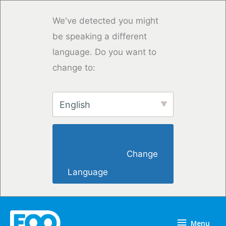
Przejdź
do
We've detected you might
treści
be speaking a different
language. Do you want to
change to:
English
                        Change 
Language                    
Menu
Menu