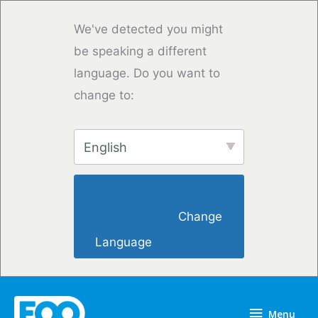
Przejdź
do
We've detected you might
treści
be speaking a different
language. Do you want to
change to:
English
                        Change 
Language                    
Menu
Menu