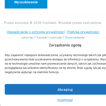
Prawa autorskie © 2026 FooSales. Wszelkie prawa zastrzeżone.
Oświadczenie o ochronie prywatności
|
Polityka prywatności
wtyczki
|
Zasady i warunki
|
Zastrzeżenie
Zarządzanie zgodą
Aby zapewnić najlepsze doświadczenia, używamy technologii takich jak pli
przechowywania i/lub uzyskiwania dostępu do informacji o urządzeniu. Wy
na te technologie umożliwi nam przetwarzanie danych, takich jak zachowa
przeglądania lub unikalne identyfikatory na tej stronie. Brak zgody lub jej 
negatywnie wpłynąć na niektóre funkcje.
Akceptuj
{tytuł}
{tytuł}