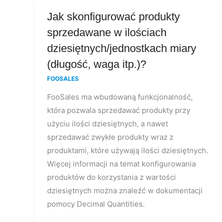
Jak
Jak skonfigurować produkty
skonfigurować
sprzedawane w ilościach
produkty
dziesiętnych/jednostkach miary
sprzedawane
(długość, waga itp.)?
w
FOOSALES
ilościach
dziesiętnych/jednostkach
FooSales ma wbudowaną funkcjonalność,
miary
która pozwala sprzedawać produkty przy
(długość,
użyciu ilości dziesiętnych, a nawet
waga
sprzedawać zwykłe produkty wraz z
itp.)?
produktami, które używają ilości dziesiętnych.
Więcej informacji na temat konfigurowania
produktów do korzystania z wartości
dziesiętnych można znaleźć w dokumentacji
pomocy Decimal Quantities.