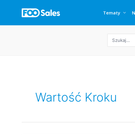
Przejdź
do
Tematy
N
treści
Wyszukaj:
Wartość Kroku