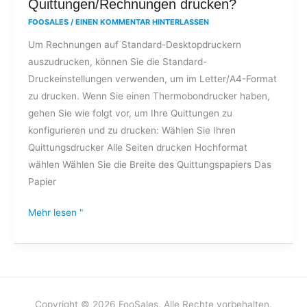
Quittungen/Rechnungen drucken?
ich
FOOSALES
/
EINEN KOMMENTAR HINTERLASSEN
in
Um Rechnungen auf Standard-Desktopdruckern
FooSales
auszudrucken, können Sie die Standard-
Quittungen/Rechnungen
Druckeinstellungen verwenden, um im Letter/A4-Format
drucken?
zu drucken. Wenn Sie einen Thermobondrucker haben,
gehen Sie wie folgt vor, um Ihre Quittungen zu
konfigurieren und zu drucken: Wählen Sie Ihren
Quittungsdrucker Alle Seiten drucken Hochformat
wählen Wählen Sie die Breite des Quittungspapiers Das
Papier
Mehr lesen "
Copyright © 2026 FooSales. Alle Rechte vorbehalten.