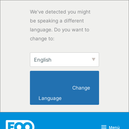
Zum
Inhalt
We've detected you might
springen
be speaking a different
language. Do you want to
change to:
English
                        Change 
Language                    
Menü
Menü