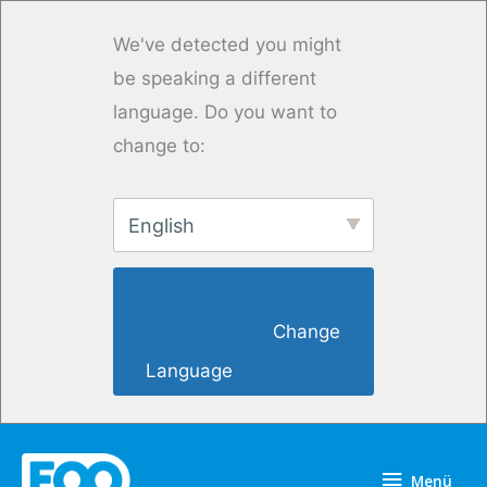
Zum
Inhalt
We've detected you might
springen
be speaking a different
language. Do you want to
change to:
English
                        Change 
Language                    
Menü
Menü