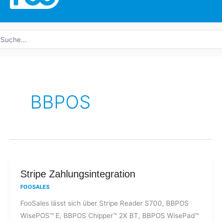
uche
ach:
BBPOS
Stripe
Stripe Zahlungsintegration
Zahlungsintegration
FOOSALES
FooSales lässt sich über Stripe Reader S700, BBPOS
WisePOS™ E, BBPOS Chipper™ 2X BT, BBPOS WisePad™