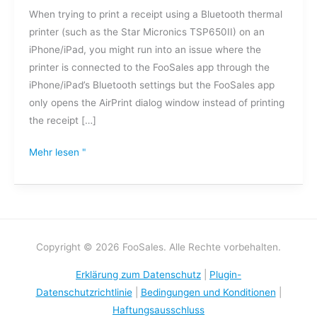
When trying to print a receipt using a Bluetooth thermal
Bluetooth-
printer (such as the Star Micronics TSP650II) on an
Thermodrucker
iPhone/iPad, you might run into an issue where the
keine
printer is connected to the FooSales app through the
Quittungen
iPhone/iPad’s Bluetooth settings but the FooSales app
drucken?
only opens the AirPrint dialog window instead of printing
the receipt […]
Mehr lesen "
Copyright © 2026 FooSales. Alle Rechte vorbehalten.
Erklärung zum Datenschutz
|
Plugin-
Datenschutzrichtlinie
|
Bedingungen und Konditionen
|
Haftungsausschluss