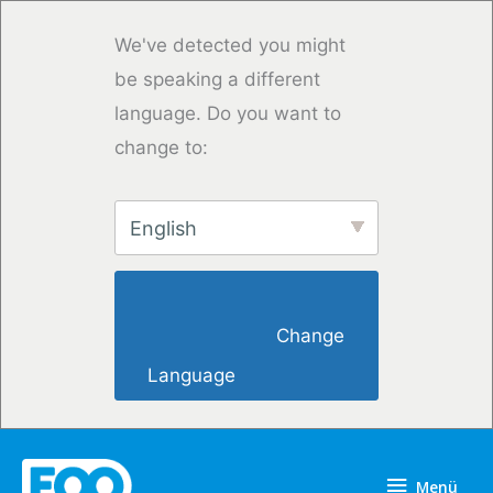
Zum
Inhalt
We've detected you might
springen
be speaking a different
language. Do you want to
change to:
English
                        Change 
Language                    
Menü
Menü