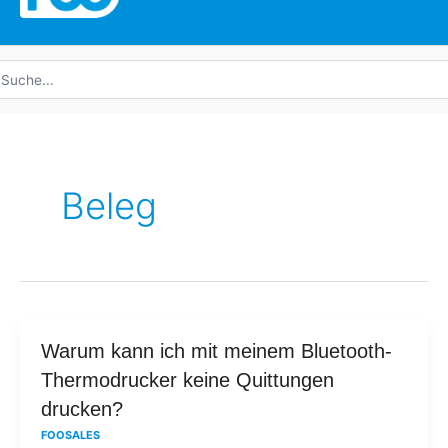
uche
ach:
Beleg
Warum
Warum kann ich mit meinem Bluetooth-
kann
Thermodrucker keine Quittungen
ich
drucken?
mit
FOOSALES
meinem