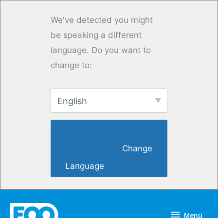
Zum
Inhalt
We've detected you might
springen
be speaking a different
language. Do you want to
change to:
English
                        Change 
Language                    
Menü
Menü