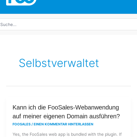
uche
ach:
Selbstverwaltet
Kann
Kann ich die FooSales-Webanwendung
ich
auf meiner eigenen Domain ausführen?
die
FOOSALES
/
EINEN KOMMENTAR HINTERLASSEN
FooSales-
Yes, the FooSales web app is bundled with the plugin. If
Webanwendung