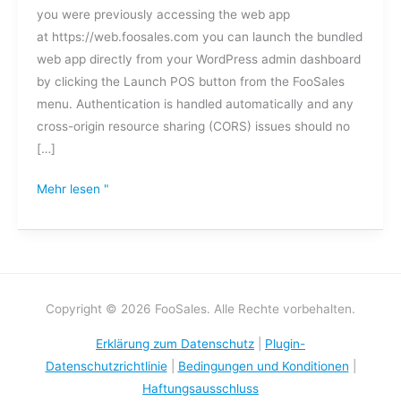
you were previously accessing the web app
auf
at https://web.foosales.com you can launch the bundled
meiner
web app directly from your WordPress admin dashboard
eigenen
by clicking the Launch POS button from the FooSales
Domain
menu. Authentication is handled automatically and any
ausführen?
cross-origin resource sharing (CORS) issues should no
[…]
Mehr lesen "
Copyright © 2026 FooSales. Alle Rechte vorbehalten.
Erklärung zum Datenschutz
|
Plugin-
Datenschutzrichtlinie
|
Bedingungen und Konditionen
|
Haftungsausschluss