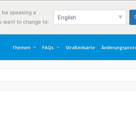
 be speaking a
English
u want to change to:
Themen
FAQs
Straßenkarte
Änderungsproto