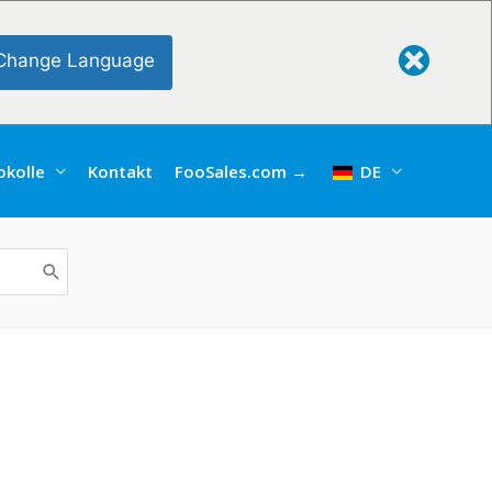
Change Language
kolle
Kontakt
FooSales.com →
DE