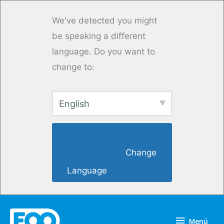
Zum
Inhalt
We've detected you might
springen
be speaking a different
language. Do you want to
change to:
English
                        Change 
Language                    
Menü
Menü