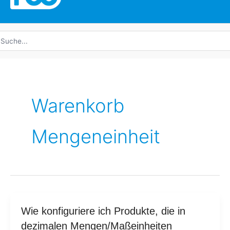
uche
ach:
Warenkorb
Mengeneinheit
Wie
Wie konfiguriere ich Produkte, die in
konfiguriere
dezimalen Mengen/Maßeinheiten