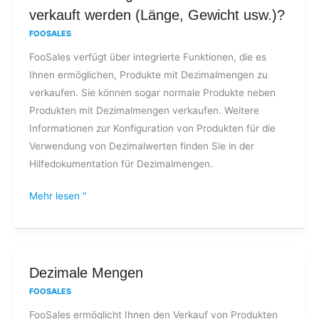
ich
verkauft werden (Länge, Gewicht usw.)?
Produkte,
FOOSALES
die
FooSales verfügt über integrierte Funktionen, die es
in
Ihnen ermöglichen, Produkte mit Dezimalmengen zu
dezimalen
verkaufen. Sie können sogar normale Produkte neben
Mengen/Maßeinheiten
Produkten mit Dezimalmengen verkaufen. Weitere
verkauft
Informationen zur Konfiguration von Produkten für die
werden
Verwendung von Dezimalwerten finden Sie in der
(Länge,
Hilfedokumentation für Dezimalmengen.
Gewicht
usw.)?
Mehr lesen "
Dezimale
Dezimale Mengen
Mengen
FOOSALES
FooSales ermöglicht Ihnen den Verkauf von Produkten