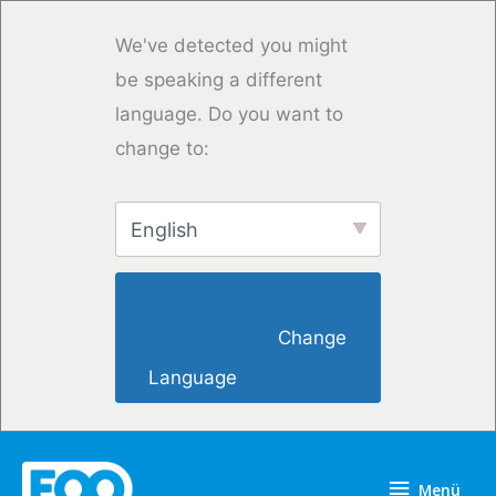
Zum
Inhalt
We've detected you might
springen
be speaking a different
language. Do you want to
change to:
English
                        Change 
Language                    
Menü
Menü