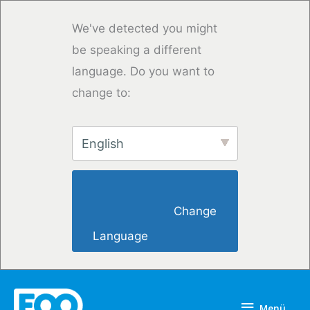
Zum
Inhalt
We've detected you might
springen
be speaking a different
language. Do you want to
change to:
English
                        Change 
Language                    
Menü
Menü