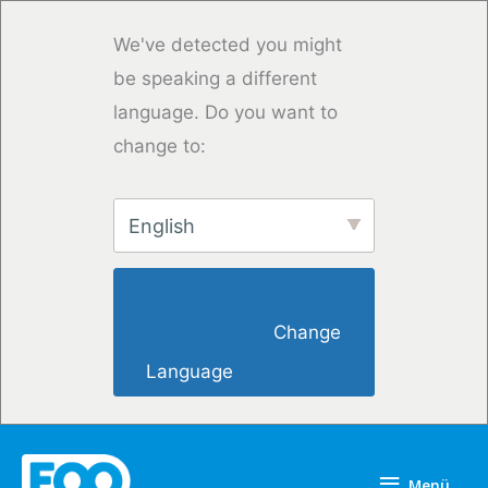
Zum
Inhalt
We've detected you might
springen
be speaking a different
language. Do you want to
change to:
English
                        Change 
Language                    
Menü
Menü