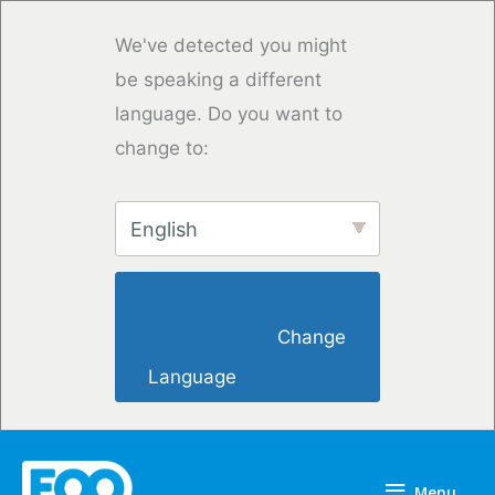
Skip
to
We've detected you might
content
be speaking a different
language. Do you want to
change to:
English
                        Change 
Language                    
Menu
Menu