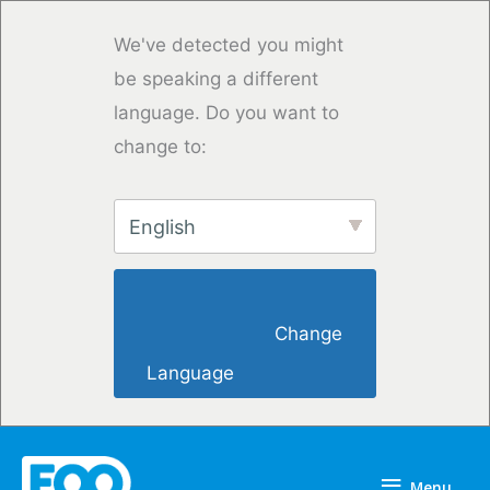
Skip
to
We've detected you might
content
be speaking a different
language. Do you want to
change to:
English
                        Change 
Language                    
Menu
Menu