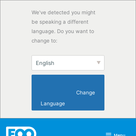
Skip
to
We've detected you might
content
be speaking a different
language. Do you want to
change to:
English
                        Change 
Language                    
Menu
Menu