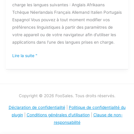
charge les langues suivantes : Anglais Afrikaans
en
Tchèque Néerlandais Français Allemand Italien Portugais
charge
Espagnol Vous pouvez à tout moment modifier vos
par
préférences linguistiques à partir des paramètres de
les
votre appareil ou de votre navigateur afin d'utiliser les
applications
applications dans l'une des langues prises en charge.
FooSales
?
Lire la suite "
Copyright © 2026 FooSales. Tous droits réservés.
Déclaration de confidentialité
|
Politique de confidentialité du
plugin
|
Conditions générales d'utilisation
|
Clause de non-
responsabilité