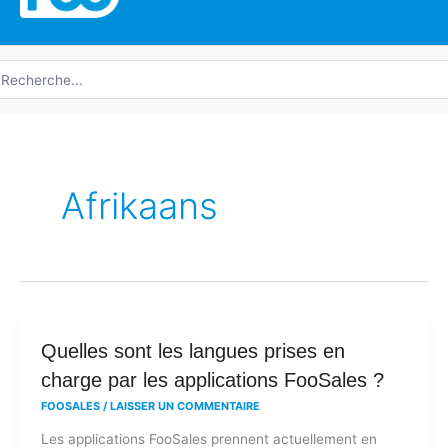
echerche
e
Afrikaans
Quelles
Quelles sont les langues prises en
sont
charge par les applications FooSales ?
les
FOOSALES
/
LAISSER UN COMMENTAIRE
langues
Les applications FooSales prennent actuellement en
prises