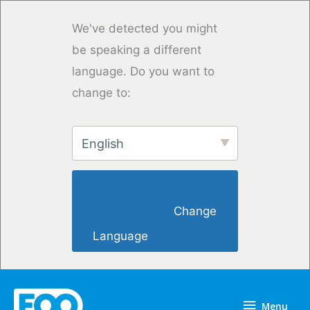
Skip
to
We've detected you might
content
be speaking a different
language. Do you want to
change to:
English
                        Change 
Language                    
Menu
Menu